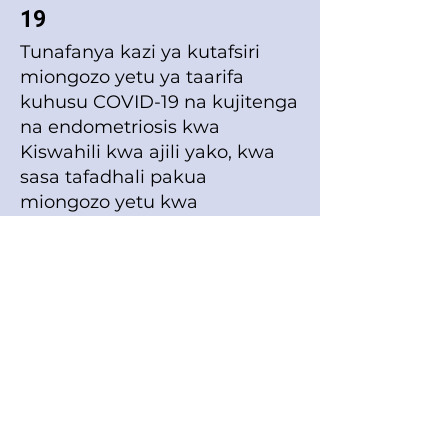
19
Tunafanya kazi ya kutafsiri
miongozo yetu ya taarifa
kuhusu COVID-19 na kujitenga
na endometriosis kwa
Kiswahili kwa ajili yako, kwa
sasa tafadhali pakua
miongozo yetu kwa
Kiingereza.
COVID-19 na chanjo hiyo
imeathiri maisha ya kila mtu
nchini New Zealand na
duniani kote.
Insight Endometriosis
inaamini katika taarifa