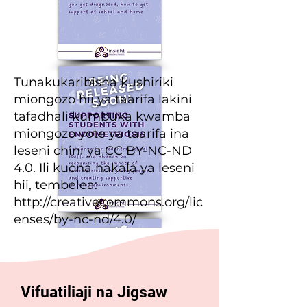
Tunakukaribisha kushiriki
miongozo hii ya taarifa lakini
tafadhali kumbuka kwamba
miongozo yote ya taarifa ina
leseni chini ya CC BY-NC-ND
4.0. Ili kuona nakala ya leseni
hii, tembelea:
http://creativecommons.org/lic
enses/by-nc-nd/4.0/
Vifuatiliaji na Jigsaw