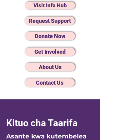
Visit Info Hub
Request Support
Donate Now
Get Involved
About Us
Contact Us
Kituo cha Taarifa
Asante kwa kutembelea