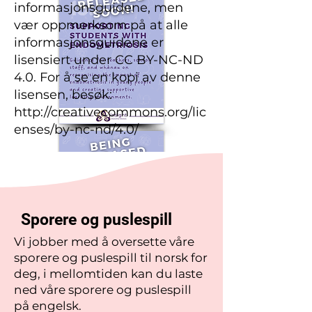
informasjonsguidene, men
vær oppmerksom på at alle
informasjonsguidene er
lisensiert under CC BY-NC-ND
4.0. For å se en kopi av denne
lisensen, besøk:
http://creativecommons.org/lic
enses/by-nc-nd/4.0/
Sporere og puslespill
Vi jobber med å oversette våre
sporere og puslespill til norsk for
deg, i mellomtiden kan du laste
ned våre sporere og puslespill
på engelsk.