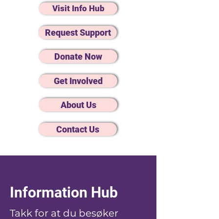
Visit Info Hub
Request Support
Donate Now
Get Involved
About Us
Contact Us
Information Hub
Takk for at du besøker